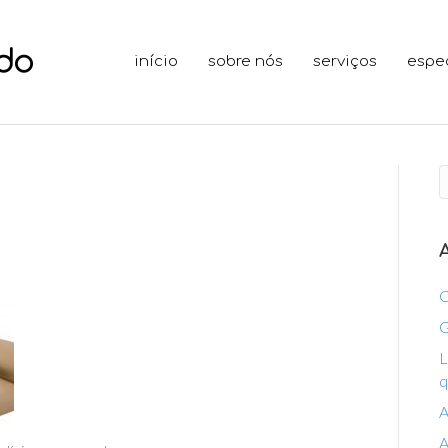
início
sobre nós
serviços
espe
C
G
L
q
A
A