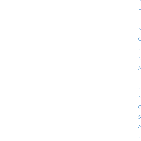
F
D
N
O
J
M
A
F
J
N
O
S
A
J