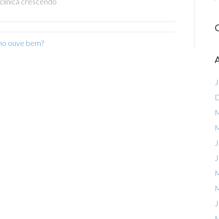
 clínica crescendo
lho ouve bem?
J
D
M
M
J
J
M
M
J
M