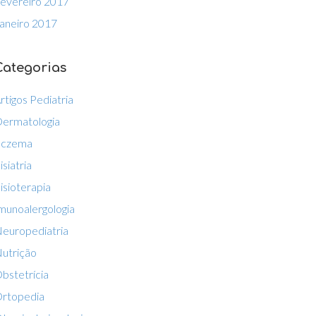
evereiro 2017
aneiro 2017
Categorias
rtigos Pediatria
ermatologia
Eczema
isiatria
isioterapia
munoalergologia
europediatria
utrição
bstetrícia
rtopedia