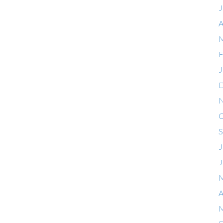
J
A
M
F
J
D
N
O
S
J
J
M
A
M