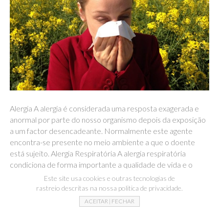
Alergia A alergia é considerada uma resposta exagerada e
anormal por parte do nosso organismo depois da exposição
a um factor desencadeante. Normalmente este agente
encontra-se presente no meio ambiente a que o doente
está sujeito. Alergia Respiratória A alergia respiratória
condiciona de forma importante a qualidade de vida e o
rendimento laboral do adulto.…
Este site usa cookies e outras tecnologias de
rastreio descritas na nossa politica de privacidade.
Ler mais
ACEITAR | FECHAR