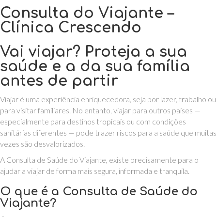
Consulta do Viajante –
Clínica Crescendo
Vai viajar? Proteja a sua
saúde e a da sua família
antes de partir
Viajar é uma experiência enriquecedora, seja por lazer, trabalho ou
para visitar familiares. No entanto, viajar para outros países —
especialmente para destinos tropicais ou com condições
sanitárias diferentes — pode trazer riscos para a saúde que muitas
vezes são desvalorizados.
A Consulta de Saúde do Viajante, existe precisamente para o
ajudar a viajar de forma mais segura, informada e tranquila.
O que é a Consulta de Saúde do
Viajante?