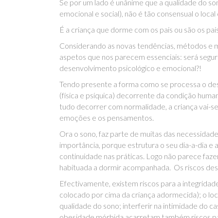
Se por um lado é unânime que a qualidade do son
emocional e social), não é tão consensual o loca
É a criança que dorme com os pais ou são os pa
Considerando as novas tendências, métodos e m
aspetos que nos parecem essenciais: será segur
desenvolvimento psicológico e emocional?!
Tendo presente a forma como se processa o dese
(física e psíquica) decorrente da condição huma
tudo decorrer com normalidade, a criança vai-
emoções e os pensamentos.
Ora o sono, faz parte de muitas das necessidades
importância, porque estrutura o seu dia-a-dia
continuidade nas práticas. Logo não parece faze
habituada a dormir acompanhada. Os riscos desta
Efectivamente, existem riscos para a integridad
colocado por cima da criança adormecida); o lo
qualidade do sono; interferir na intimidade do 
obesidade mórbida acarretam também riscos par