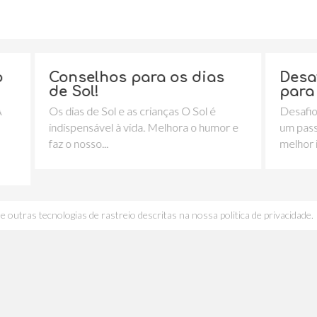
hos para os dias
Desafios da trans
!
para o 1º Ciclo
 Sol e as crianças O Sol é
Desafios da transição para o 1
ável à vida. Melhora o humor e
um passo de gigante A deci
...
melhor idade para a...
e outras tecnologias de rastreio descritas na nossa politica de privacidade.