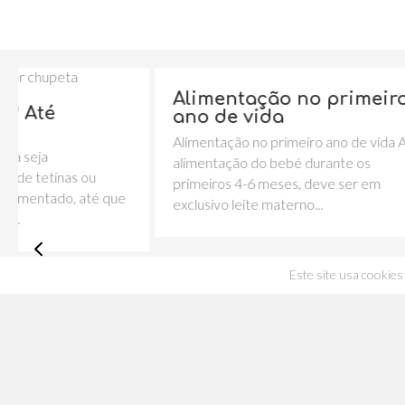
Alimentação no primeiro
Consel
ano de vida
de Sol
Alimentação no primeiro ano de vida A
Os dias de
alimentação do bebé durante os
indispens
primeiros 4-6 meses, deve ser em
faz o nosso
e
exclusivo leite materno...
Este site usa cookies 