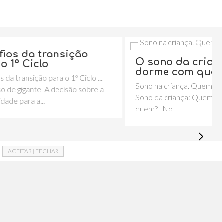
ição
O sono da criança: Quem
dorme com quem?
º Ciclo ...
Sono na criança. Quem dorme com quem
são sobre a
Sono da criança: Quem dorme com
quem? No...
ACEITAR | FECHAR