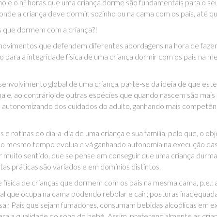
o e o n.º horas que uma criança dorme são fundamentais para o seu 
l onde a criança deve dormir, sozinho ou na cama com os pais, até 
is que dormem com a criança?!
ovimentos que defendem diferentes abordagens na hora de fazer do
o para a integridade física de uma criança dormir com os pais na
nvolvimento global de uma criança, parte-se da ideia de que este
na e, ao contrário de outras espécies que quando nascem são mais
se autonomizando dos cuidados do adulto, ganhando mais competên
 e rotinas do dia-a-dia de uma criança e sua família, pelo que, o o
 e ao mesmo tempo evolua e vá ganhando autonomia na execução da
r muito sentido, que se pense em conseguir que uma criança durma 
s práticas são variados e em domínios distintos.
e física de crianças que dormem com os pais na mesma cama, p.e.: 
cal que ocupa na cama podendo rebolar e cair; posturas inadequa
casal; Pais que sejam fumadores, consumam bebidas alcoólicas em 
a a qualidade do sono do bebé. Assim, preferencialmente as cri