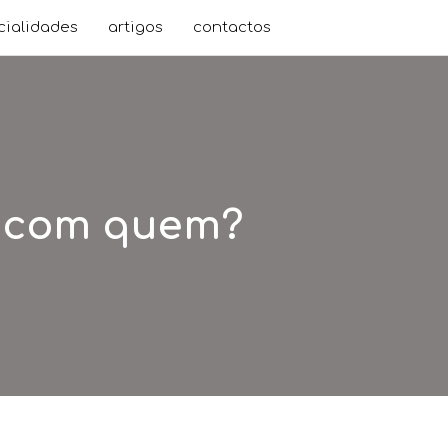
cialidades
artigos
contactos
e com quem?