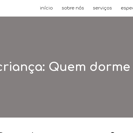
início
sobre nós
serviços
espe
criança: Quem dorm