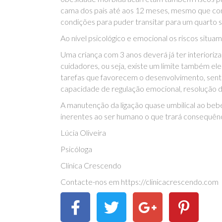
cama dos pais até aos 12 meses, mesmo que contí
condições para puder transitar para um quarto 
Ao nível psicológico e emocional os riscos situ
Uma criança com 3 anos deverá já ter interioriz
cuidadores, ou seja, existe um limite também el
tarefas que favorecem o desenvolvimento, senti
capacidade de regulação emocional, resolução d
A manutenção da ligação quase umbilical ao beb
inerentes ao ser humano o que trará consequênc
Lúcia Oliveira
Psicóloga
Clínica Crescendo
Contacte-nos em https://clinicacrescendo.com