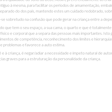
guo à mesma, para facilitar os períodos de amamentação, embalo e 
separado do dos pais, mantendo estes um cuidado redobrado, sobr
am-se sobretudo na confusão que pode gerar na criança entre a dep
ado que tem o seu espaço, a sua cama, o quarto e que é totalmente
e físico e corporal que a separa das pessoas mais importantes. Ist
mentos de competência, reconhecimento dos limites e hierarquias;
e problemas e favorece a auto estima.
é e à criança, é negar/adiar a necessidade e ímpeto natural de a
ias graves para a estruturação da personalidade da criança.