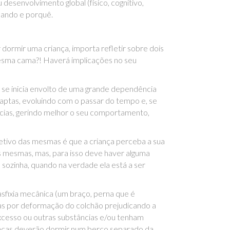
desenvolvimento global (físico, cognitivo,
quando e porquê.
rmir uma criança, importa refletir sobre dois
 mesma cama?! Haverá implicações no seu
 se inicia envolto de uma grande dependência
 aptas, evoluindo com o passar do tempo e, se
cias, gerindo melhor o seu comportamento,
bjetivo das mesmas é que a criança perceba a sua
s mesmas, mas, para isso deve haver alguma
sozinha, quando na verdade ela está a ser
asfixia mecânica (um braço, perna que é
das por deformação do colchão prejudicando a
excesso ou outras substâncias e/ou tenham
anças deverão dormir num berço separado da