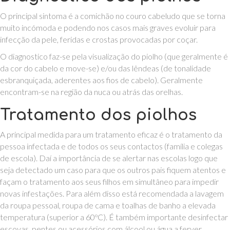
O principal sintoma é a comichão no couro cabeludo que se torna
muito incómoda e podendo nos casos mais graves evoluir para
infecção da pele, feridas e crostas provocadas por coçar.
O diagnostico faz-se pela visualização do piolho (que geralmente é
da cor do cabelo e move-se) e/ou das lêndeas (de tonalidade
esbranquiçada, aderentes aos fios de cabelo). Geralmente
encontram-se na região da nuca ou atrás das orelhas.
Tratamento dos piolhos
A principal medida para um tratamento eficaz é o tratamento da
pessoa infectada e de todos os seus contactos (família e colegas
de escola). Daí a importância de se alertar nas escolas logo que
seja detectado um caso para que os outros pais fiquem atentos e
façam o tratamento aos seus filhos em simultâneo para impedir
novas infestações. Para além disso está recomendada a lavagem
da roupa pessoal, roupa de cama e toalhas de banho a elevada
temperatura (superior a 60ºC). É também importante desinfectar
escovas, pentes ou acessórios com álcool ou água a ferver.