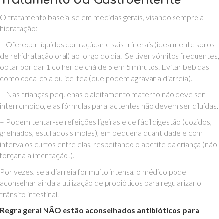
Tratamento da Gastroenterite
O tratamento baseia-se em medidas gerais, visando sempre a
hidratação:
– Oferecer líquidos com açúcar e sais minerais (idealmente soros
de rehidratação oral) ao longo do dia. Se tiver vómitos frequentes,
optar por dar 1 colher de chá de 5 em 5 minutos. Evitar bebidas
como coca-cola ou ice-tea (que podem agravar a diarreia).
– Nas crianças pequenas o aleitamento materno não deve ser
interrompido, e as fórmulas para lactentes não devem ser diluídas.
– Podem tentar-se refeições ligeiras e de fácil digestão (cozidos,
grelhados, estufados simples), em pequena quantidade e com
intervalos curtos entre elas, respeitando o apetite da criança (não
forçar a alimentação!).
Por vezes, se a diarreia for muito intensa, o médico pode
aconselhar ainda a utilização de probióticos para regularizar o
trânsito intestinal.
Regra geral NÃO estão aconselhados antibióticos para