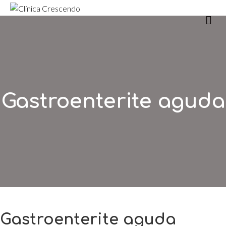
m
Gastroenterite aguda
Gastroenterite aguda