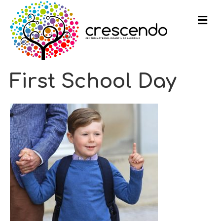
m
e
n
u
First School Day