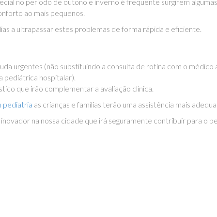
pecial no período de outono e inverno é frequente surgirem algum
onforto ao mais pequenos.
lias a ultrapassar estes problemas de forma rápida e eficiente.
aguda urgentes (não substituindo a consulta de rotina com o médic
pediátrica hospitalar).
tico que irão complementar a avaliação clínica.
 pediatria
as crianças e famílias terão uma assistência mais adequad
ovador na nossa cidade que irá seguramente contribuir para o bem