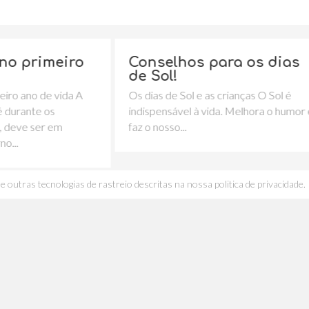
Conselhos para os dias
Desafios
de Sol!
para o 1º
Os dias de Sol e as crianças O Sol é
Desafios da tra
indispensável à vida. Melhora o humor e
um passo de g
faz o nosso...
melhor idade p
e outras tecnologias de rastreio descritas na nossa politica de privacidade.