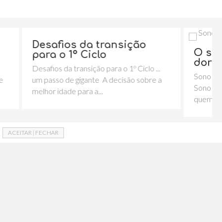
 da transição
O sono da criança:
 Ciclo
dorme com quem?
nsição para o 1º Ciclo ...
Sono na criança. Quem dorme 
igante A decisão sobre a
Sono da criança: Quem dorme 
ara a...
quem? No...
ACEITAR | FECHAR