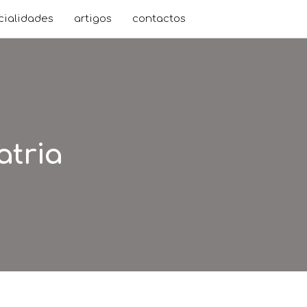
cialidades
artigos
contactos
atria