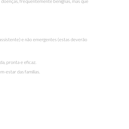
as doenças, frequentemente benignas, mas que
o assistente) e não emergentes (estas deverão
a, pronta e eficaz.
-estar das famílias.