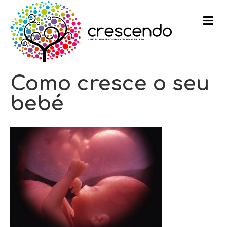
m
e
n
u
Como cresce o seu
bebé