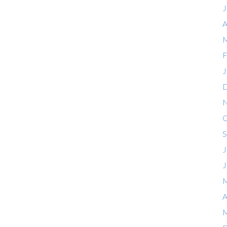
J
A
M
F
J
D
N
O
S
J
J
M
A
M