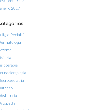
evereiro 2017
aneiro 2017
Categorias
rtigos Pediatria
ermatologia
Eczema
isiatria
isioterapia
munoalergologia
europediatria
utrição
bstetrícia
rtopedia