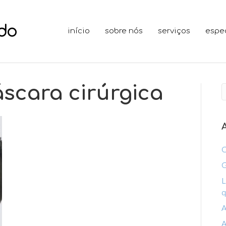
início
sobre nós
serviços
espe
scara cirúrgica
C
G
L
q
A
A