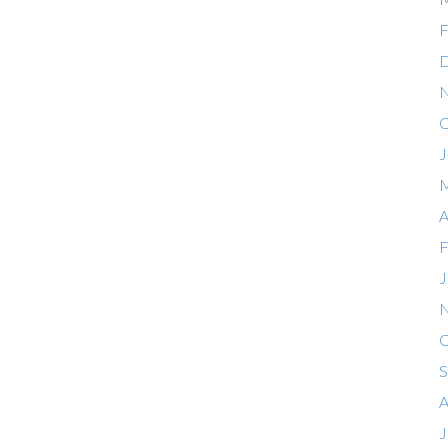
F
D
N
O
J
M
A
F
J
N
O
S
A
J