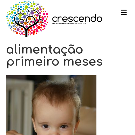
m
e
n
u
alimentação
primeiro meses