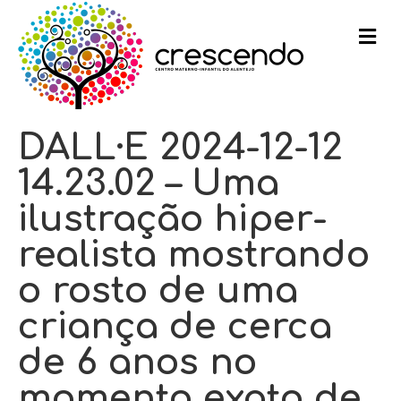
m
e
n
u
DALL·E 2024-12-12
14.23.02 – Uma
ilustração hiper-
realista mostrando
o rosto de uma
criança de cerca
de 6 anos no
momento exato de