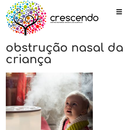
m
e
n
u
obstrução nasal da
criança