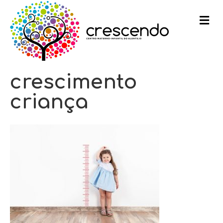
m
e
n
u
crescimento
criança