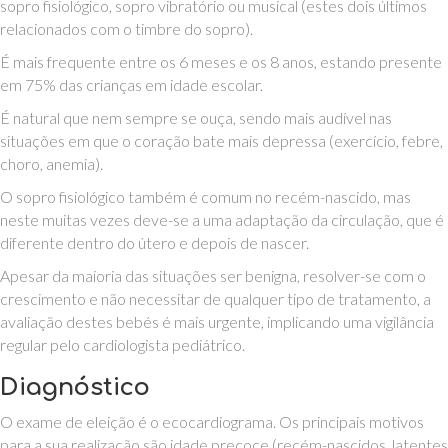
sopro fisiológico, sopro vibratório ou musical (estes dois últimos
relacionados com o timbre do sopro).
É mais frequente entre os 6 meses e os 8 anos, estando presente
em 75% das crianças em idade escolar.
É natural que nem sempre se ouça, sendo mais audível nas
situações em que o coração bate mais depressa (exercício, febre,
choro, anemia).
O sopro fisiológico também é comum no recém-nascido, mas
neste muitas vezes deve-se a uma adaptação da circulação, que é
diferente dentro do útero e depois de nascer.
Apesar da maioria das situações ser benigna, resolver-se com o
crescimento e não necessitar de qualquer tipo de tratamento, a
avaliação destes bebés é mais urgente, implicando uma vigilância
regular pelo cardiologista pediátrico.
Diagnóstico
O exame de eleição é o ecocardiograma. Os principais motivos
para a sua realização são idade precoce (recém-nascidos, latentes