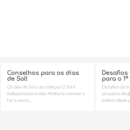
hos para os dias
Desafios da transi
para o 1º Ciclo
Sol e as crianças O Sol é
Desafios da transição para o 1º
el à vida. Melhora o humor e
um passo de gigante A decisã
.
melhor idade para a...