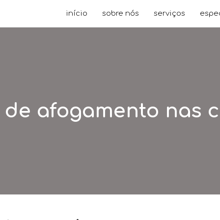
início
sobre nós
serviços
espe
o de afogamento nas c