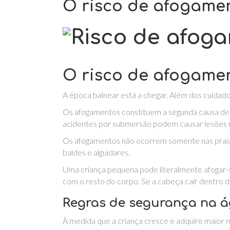
O risco de afogame
O risco de afogame
A época balnear está a chegar. Além dos cuidado
Os afogamentos constituem a segunda causa de mo
acidentes por submersão podem causar lesões ne
Os afogamentos não ocorrem somente nas praia
baldes e alguidares.
Uma criança pequena pode literalmente afogar
com o resto do corpo. Se a cabeça cair dentro de 
Regras de segurança na 
À medida que a criança cresce e adquire maior mo