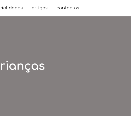
cialidades
artigos
contactos
rianças