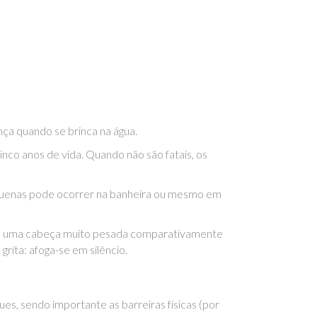
nça quando se brinca na água.
nco anos de vida. Quando não são fatais, os
quenas pode ocorrer na banheira ou mesmo em
êm uma cabeça muito pesada comparativamente
grita: afoga-se em silêncio.
es, sendo importante as barreiras físicas (por