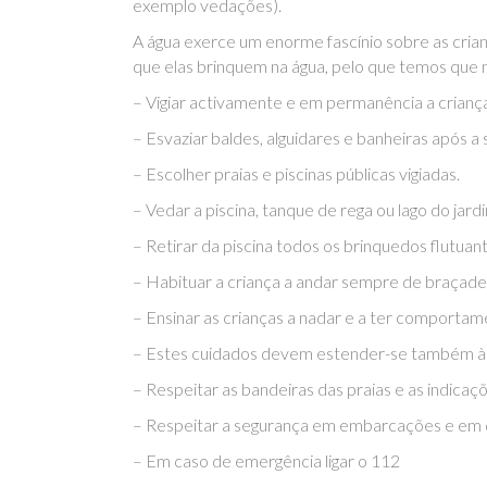
exemplo vedações).
A água exerce um enorme fascínio sobre as crianç
que elas brinquem na água, pelo que temos que 
– Vigiar activamente e em permanência a criança
– Esvaziar baldes, alguidares e banheiras após a s
– Escolher praias e piscinas públicas vigiadas.
– Vedar a piscina, tanque de rega ou lago do ja
– Retirar da piscina todos os brinquedos flutuan
– Habituar a criança a andar sempre de braçadeir
– Ensinar as crianças a nadar e a ter comportam
– Estes cuidados devem estender-se também às p
– Respeitar as bandeiras das praias e as indica
– Respeitar a segurança em embarcações e em 
– Em caso de emergência ligar o 112