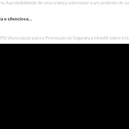
ria. A probabilidade de uma criança sobreviver a um acidente de 
a e silenciosa…
 APSI (Associação para a Promoção da Segurança Infantil) sobre est