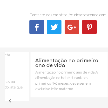
Contacte-nos em https://clinicacrescendo.com
Alimentação no primeiro
Consel
ano de vida
de Sol!
Alimentação no primeiro ano de vida A
Os dias de 
alimentação do bebé durante os
indispensáv
primeiros 4-6 meses, deve ser em
faz o nosso..
exclusivo leite materno...