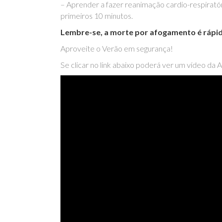
– Aprender a fazer reanimação cardio-respirató
primeiros 10 minutos.
Lembre-se, a morte por afogamento é rápid
Aproveite o Verão em segurança!
Se clicar no link abaixo poderá ver um vídeo da