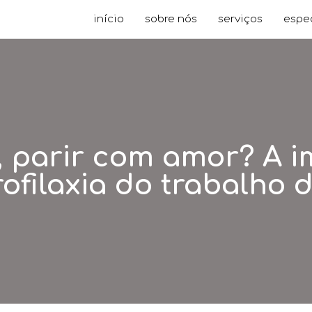
início
sobre nós
serviços
espe
, parir com amor? A 
ofilaxia do trabalho 