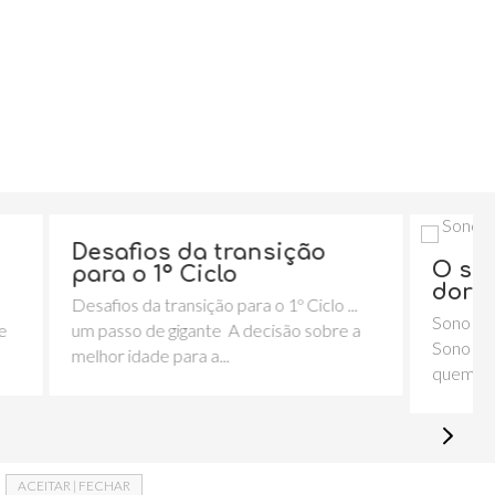
ansição
O sono da criança: Quem
dorme com quem?
a o 1º Ciclo ...
Sono na criança. Quem dorme com quem
ecisão sobre a
Sono da criança: Quem dorme com
quem? No...
ACEITAR | FECHAR