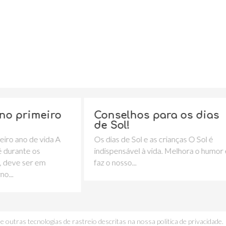
selhos para os dias
Desafios da tr
ol!
para o 1º Ciclo
s de Sol e as crianças O Sol é
Desafios da transição par
ensável à vida. Melhora o humor e
um passo de gigante A d
nosso...
melhor idade para a...
e outras tecnologias de rastreio descritas na nossa politica de privacidade.