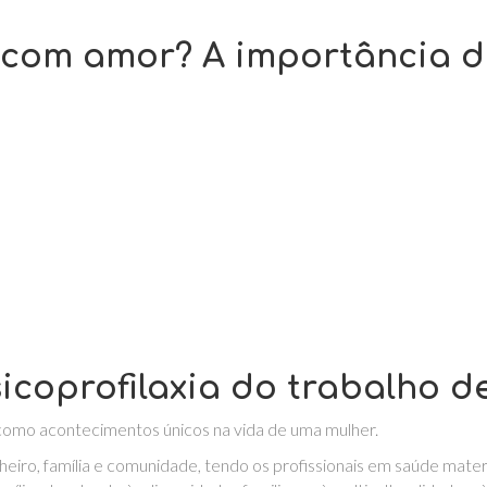
r com amor? A importância d
icoprofilaxia do trabalho d
como acontecimentos únicos na vida de uma mulher.
iro, família e comunidade, tendo os profissionais em saúde mate