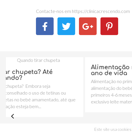
Contacte-nos em https://clinicacrescendo.com
Alimentação no primeiro
Con
ano de vida
de S
Alimentação no primeiro ano de vida A
Os dia
alimentação do bebé durante os
indisp
primeiros 4-6 meses, deve ser em
faz o 
 que
exclusivo leite materno...
Este site usa cookies 