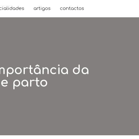
cialidades
artigos
contactos
importância da
de parto