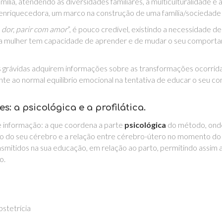
ia, atendendo às diversidades familiares, à multiculturalidade e à 
enriquecedora, um marco na construção de uma família/sociedade s
 dor, parir com amor
”, é pouco credível, existindo a necessidade d
 a mulher tem capacidade de aprender e de mudar o seu comporta
as grávidas adquirem informações sobre as transformações ocorrida
te ao normal equilíbrio emocional na tentativa de educar o seu 
: a psicológica e a profilática.
de informação: a que coordena a parte
psicológica
do método, onde
 do seu cérebro e a relação entre cérebro-útero no momento do 
nsmitidos na sua educação, em relação ao parto, permitindo assi
o.
stetrícia