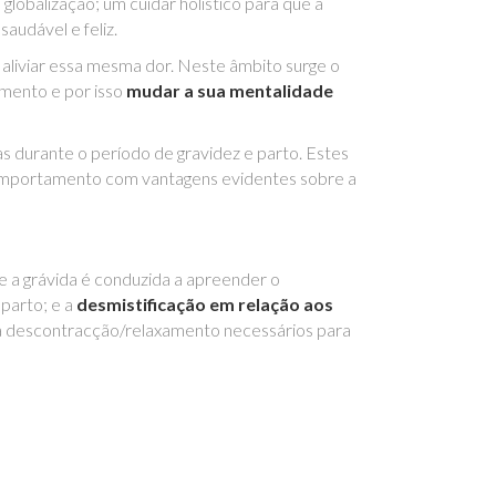
globalização; um cuidar holístico para que a
audável e feliz.
e aliviar essa mesma dor. Neste âmbito surge o
mento e por isso
mudar a sua mentalidade
s durante o período de gravidez e parto. Estes
comportamento com vantagens evidentes sobre a
 a grávida é conduzida a apreender o
parto; e a
desmistificação em relação aos
m a descontracção/relaxamento necessários para