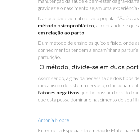
manutenção da saúde e bem-estar da grávida/famíl
gravidez e o nascimento sejam uma experiência 
Na sociedade actual o ditado popular “
Parir com
método psicoprofilático
, acreditando-se que
em relação ao parto
.
É um método de ensino psíquico e físico, onde 
conhecimentos tendem a encaminhar a parturien
parturição.
O método, divide-se em duas partes
Assim sendo, a grávida necessita de dois tipos 
mecanismo do sistema nervoso, o funcionamento
fatores negativos
que lhe possam ter sido tra
que esta possa dominar o nascimento do seu filh
Antónia Nobre
Enfermeira Especialista em Saúde Materna e Ob