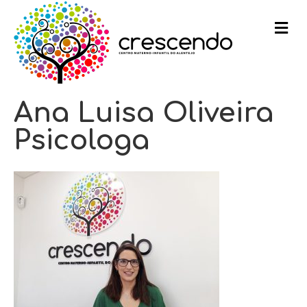
m
e
n
u
Ana Luisa Oliveira
Psicologa