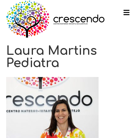
m
e
n
u
Laura Martins
Pediatra