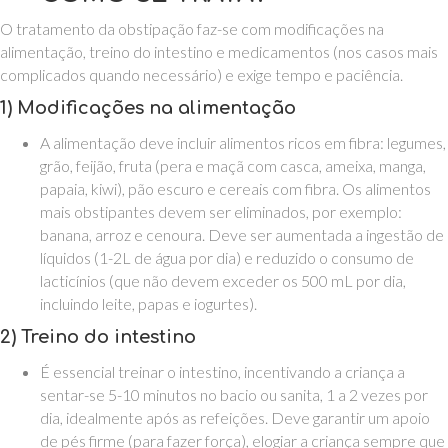
O tratamento da obstipação faz-se com modificações na
alimentação, treino do intestino e medicamentos (nos casos mais
complicados quando necessário) e exige tempo e paciência.
1) Modificações na alimentação
A alimentação deve incluir alimentos ricos em fibra: legumes,
grão, feijão, fruta (pera e maçã com casca, ameixa, manga,
papaia, kiwi), pão escuro e cereais com fibra. Os alimentos
mais obstipantes devem ser eliminados, por exemplo:
banana, arroz e cenoura. Deve ser aumentada a ingestão de
líquidos (1-2L de água por dia) e reduzido o consumo de
lacticínios (que não devem exceder os 500 mL por dia,
incluindo leite, papas e iogurtes).
2) Treino do intestino
É essencial treinar o intestino, incentivando a criança a
sentar-se 5-10 minutos no bacio ou sanita, 1 a 2 vezes por
dia, idealmente após as refeições. Deve garantir um apoio
de pés firme (para fazer força), elogiar a criança sempre que