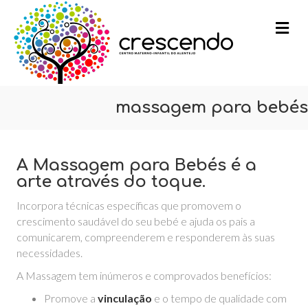
m
massagem para bebés
A Massagem para Bebés é a
arte através do toque.
Incorpora técnicas específicas que promovem o
crescimento saudável do seu bebé e ajuda os pais a
comunicarem, compreenderem e responderem às suas
necessidades.
A Massagem tem inúmeros e comprovados benefícios:
Promove a
vinculação
e o tempo de qualidade com