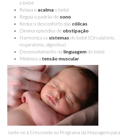
o bebé
Relaxa e
acalma
o bebé
Regula o padrão de
sono
Reduz o desconforto das
cólicas
Diminui episódios de
obstipação
Harmoniza os
sistemas
do bebé (Circulatório,
respiratório, digestivo)
Desenvolvimento da
linguagem
do bebé
Minimiza a
tensão muscular
Junte-se à Crescendo no Programa da Massagem para