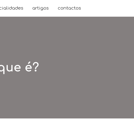
cialidades
artigos
contactos
 que é?