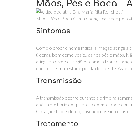
Mãos, Pés e Boca – A
Mãos, Pés e Boca é uma doença causada pelo vír
Sintomas
Como o próprio nome indica, a infeção atinge a
úlceras, bem como vesículas nos pés e mãos. Nã
atingindo diversas regiões, como o tronco, bra
com febre, mal-estar e perda de apetite. As lesõ
Transmissão
A transmissão ocorre durante a primeira seman
após a melhoria do quadro, o doente pode continu
O diagnóstico é clínico, baseado nos sintomas e 
Tratamento