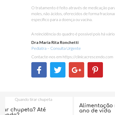
O tratamento é feito através de medicação para
moles, não ácidos, oferecidos de forma fracion
específico para a doença ou vacina.
A reincidência do quadro é possível pois há vár
Dra Maria Rita Ronchetti
Pediatra – Consulta Urgente
Contacte-nos em https://clinicacrescendo.com
Alimentação no primeiro
é
ano de vida