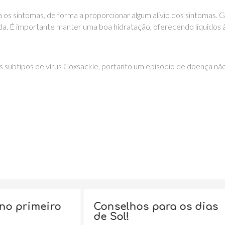
 os sintomas, de forma a proporcionar algum alívio dos sintomas.
ada. É importante manter uma boa hidratação, oferecendo líquidos
ios subtipos de vírus Coxsackie, portanto um episódio de doença n
Conselhos para os dias
Desafios d
de Sol!
para o 1º C