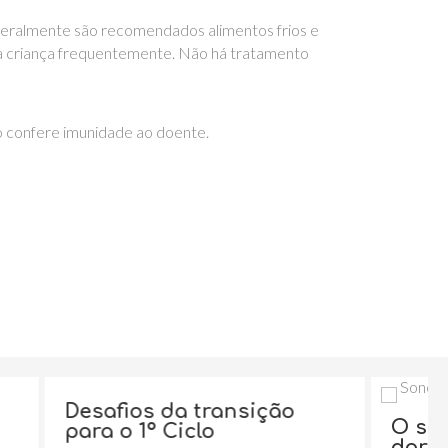
 Geralmente são recomendados alimentos frios e
 à criança frequentemente. Não há tratamento
ão confere imunidade ao doente.
a transição
O sono da criança: 
iclo
dorme com quem?