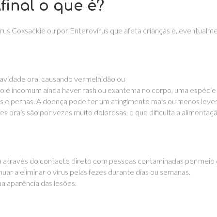
final o que é?
us Coxsackie ou por Enterovírus que afeta crianças e, eventualme
 cavidade oral causando vermelhidão ou
o é incomum ainda haver rash ou exantema no corpo, uma espécie 
ços e pernas. A doença pode ter um atingimento mais ou menos leve
es orais são por vezes muito dolorosas, o que dificulta a alimentaçã
a através do contacto direto com pessoas contaminadas por meio 
ar a eliminar o vírus pelas fezes durante dias ou semanas.
na aparência das lesões.