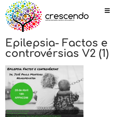
m
e
n
u
Epilepsia- Factos e
controvérsias V2 (1)