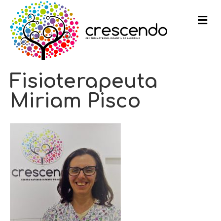
m
e
n
u
Fisioterapeuta
Miriam Pisco