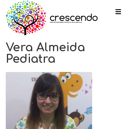
m
e
n
u
Vera Almeida
Pediatra