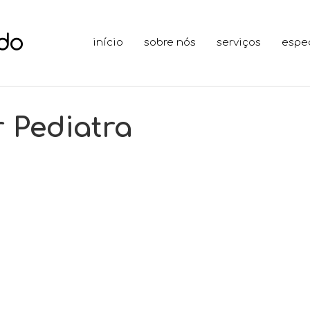
início
sobre nós
serviços
espe
 Pediatra