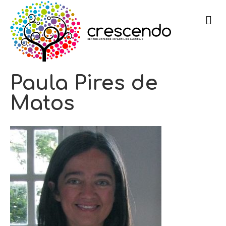
m
e
n
u
Paula Pires de
Matos