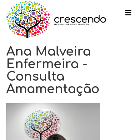
m
e
n
u
Ana Malveira
Enfermeira -
Consulta
Amamentação